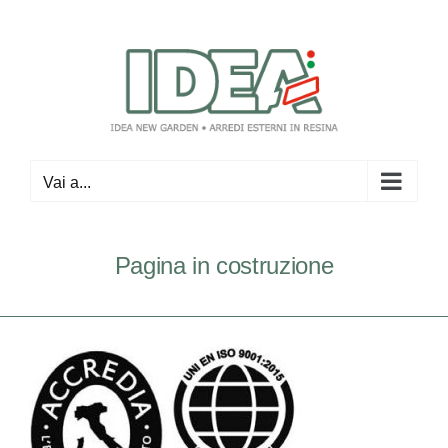
Salta
al
contenuto
Vai a...
Pagina in costruzione